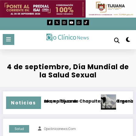
Saltar
al
contenido
4 de septiembre, Día Mundial de
la Salud Sexual
ia Sánchez Taboada, en Tijuana
tró a adolescente en playas de Chapultepec, en Ensenada; lo
Organizacion
Noticias
Salud
Ojocliniconews.com