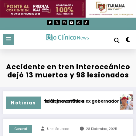
Saltar
al
contenido
Accidente en tren interoceánico
dejó 13 muertos y 98 lesionados
s utilizados en medicina estética
mputan y dan prisión preventiva a ex gobernador de Guerrer
Temp
Noticias
General
Uriel Saucedo
28 Diciembre, 2025