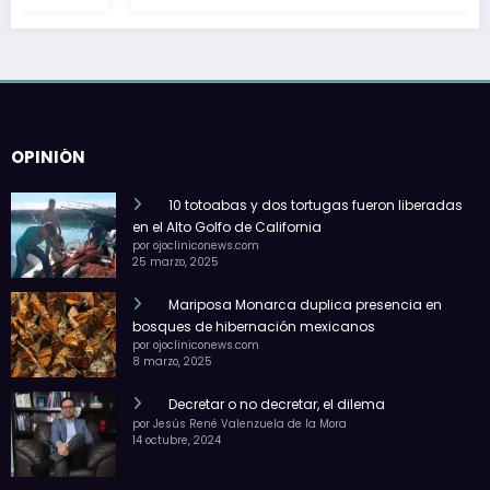
OPINIÓN
10 totoabas y dos tortugas fueron liberadas
en el Alto Golfo de California
por ojocliniconews.com
25 marzo, 2025
Mariposa Monarca duplica presencia en
bosques de hibernación mexicanos
por ojocliniconews.com
8 marzo, 2025
Decretar o no decretar, el dilema
por Jesús René Valenzuela de la Mora
14 octubre, 2024