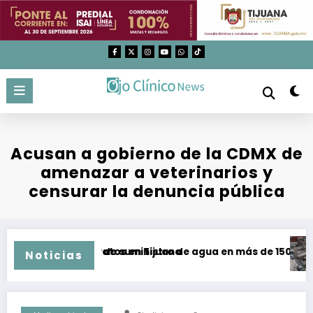
Saltar
al
contenido
Acusan a gobierno de la CDMX de
amenazar a veterinarios y
censurar la denuncia pública
as y malos tratos en Tijuana
Recuperación de suministro de agua en más de 150 colonias 
Aume
Noticias