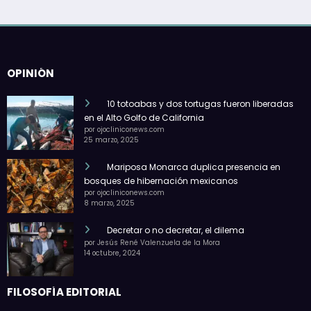
OPINIÓN
10 totoabas y dos tortugas fueron liberadas
en el Alto Golfo de California
por ojocliniconews.com
25 marzo, 2025
Mariposa Monarca duplica presencia en
bosques de hibernación mexicanos
por ojocliniconews.com
8 marzo, 2025
Decretar o no decretar, el dilema
por Jesús René Valenzuela de la Mora
14 octubre, 2024
FILOSOFÍA EDITORIAL