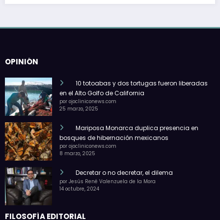
OPINIÓN
10 totoabas y dos tortugas fueron liberadas
en el Alto Golfo de California
por ojocliniconews.com
25 marzo, 2025
Mariposa Monarca duplica presencia en
bosques de hibernación mexicanos
por ojocliniconews.com
8 marzo, 2025
Decretar o no decretar, el dilema
por Jesús René Valenzuela de la Mora
14 octubre, 2024
FILOSOFÍA EDITORIAL