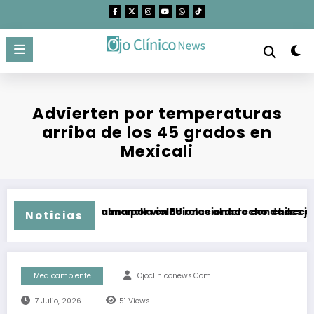
Saltar
al
contenido
Advierten por temperaturas
arriba de los 45 grados en
Mexicali
a SSPCM en Tijuana por violaciones al derecho de acceso a l
Brote de Salmonella en EU relacionado con chiles jalap
Noticias
Medioambiente
Ojocliniconews.com
7 Julio, 2026
51
Views