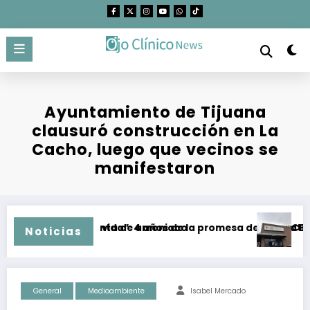
Saltar
al
contenido
Ayuntamiento de Tijuana
clausuró construcción en La
Cacho, luego que vecinos se
manifestaron
o de mega planta de amoniaco
rredor para la vida”: 4 años de la promesa de dejar atrás el 
CEDHBC emi
Noticias
General
Medioambiente
Isabel Mercado