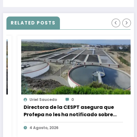
años
RELATED POSTS
Uriel Saucedo
0
Directora de la CESPT asegura que
Profepa no les ha notificado sobre
alguna sanción por descargas de
4 Agosto, 2026
aguas residuales