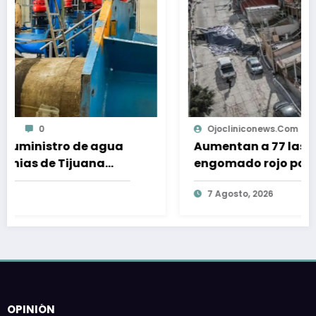
Ojocliniconews.com
0
ua
Aumentan a 77 las viviendas con
engomado rojo por riesgo geológico
o
en la Sánchez Taboada
7 Agosto, 2026
OPINIÓN