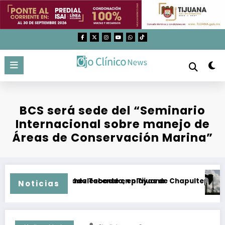
Saltar
al
contenido
BCS será sede del “Seminario
Internacional sobre manejo de
Áreas de Conservación Marina”
 la colonia Sánchez Taboada, en Tijuana
Ola arrastró a adolescente en playas de Chapultepec, en Ens
Org
Noticias