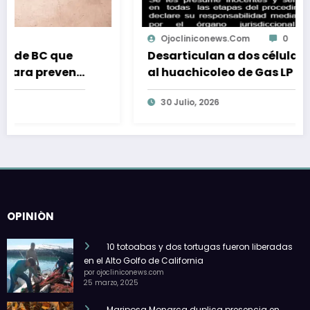
Ojocliniconews.com
0
Desarticulan a dos células dedicadas
r
al huachicoleo de Gas LP en Estado de
México
30 Julio, 2026
OPINIÓN
10 totoabas y dos tortugas fueron liberadas
en el Alto Golfo de California
por ojocliniconews.com
25 marzo, 2025
Mariposa Monarca duplica presencia en