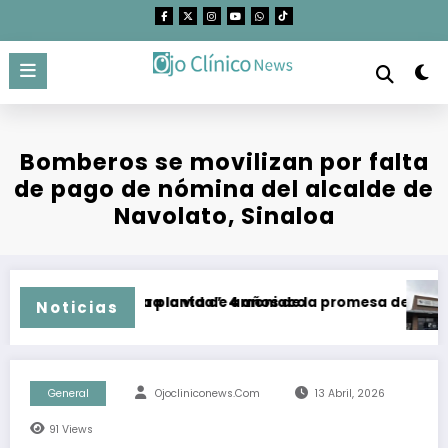
Saltar
al
contenido
Bomberos se movilizan por falta
de pago de nómina del alcalde de
Navolato, Sinaloa
o plazo de mega planta de amoniaco
El “Corredor para la vida”: 4 años de la promesa de dejar atr
CED
Noticias
General
Ojocliniconews.com
13 Abril, 2026
91
Views