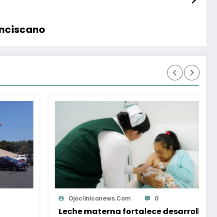
anciscano
onews.com
0
Ojoclinicone
erna fortalece desarrollo de
CEDHBC emit