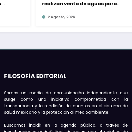
n venta de aguas para
los bebés 
ar su labor
vida: IMSS
to, 2026
1 Agosto, 
FILOSOFÍA EDITORIAL
Somos un medio de comunicación independiente que
surge como una iniciativa comprometida con la
transparencia y la rendición de cuentas en el sistema de
salud mexicano y la protección al medioambiente.
Buscamos incidir en la agenda pública, a través de
investigaciones periodísticas rigurosas, con el objetivo de