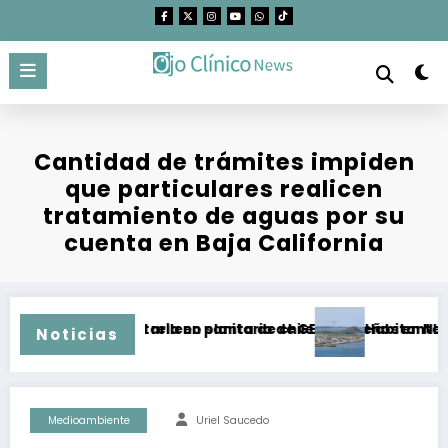
Saltar
al
contenido
Cantidad de trámites impiden
que particulares realicen
tratamiento de aguas por su
cuenta en Baja California
n clausurar el relleno sanitario de GEN
stigación sanitaria en planta de chiles jalapeños en NL por 
Habitantes de T
Noticias
Medioambiente
Uriel Saucedo