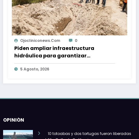
iniconews.com
0
Ojoclinic
ampliar infraestructura
Presentan
lica para garantizar
Áreas Nat
iento de Tijuana
-2030 par
sto, 2026
5 Agosto, 
OPINIÓN
10 totoabas y dos tortugas fueron liberadas