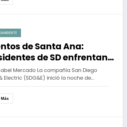
OAMBIENTE
entos de Santa Ana:
sidentes de SD enfrentan
rtes preventivos de
Isabel Mercado La compañía San Diego
ergía eléctrica
 Electric (SDG&E) inició la noche de…
r Más