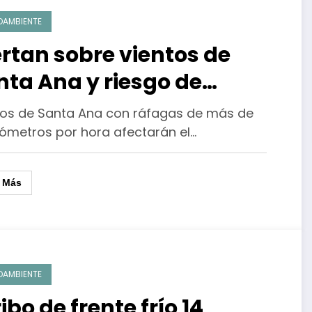
OAMBIENTE
ertan sobre vientos de
nta Ana y riesgo de
cendios en BC y sur de
tos de Santa Ana con ráfagas de más de
lifornia
lómetros por hora afectarán el…
r Más
OAMBIENTE
ibo de frente frío 14