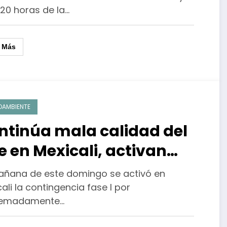
:20 horas de la…
r Más
OAMBIENTE
ntinúa mala calidad del
e en Mexicali, activan
erta
añana de este domingo se activó en
ali la contingencia fase I por
remadamente…