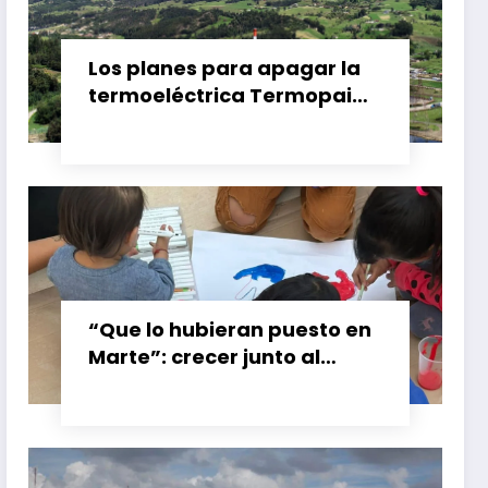
Los planes para apagar la
termoeléctrica Termopaipa
no tienen un futuro claro y
los trabajadores piden
garantías
“Que lo hubieran puesto en
Marte”: crecer junto al
booster de Gran Calzada