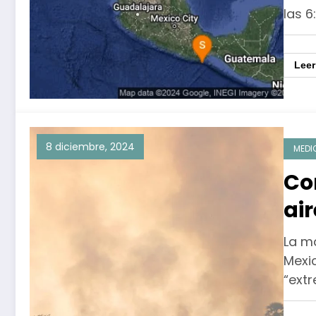
las 6
Lee
8 diciembre, 2024
MEDI
Co
air
al
La m
Mexic
“ext