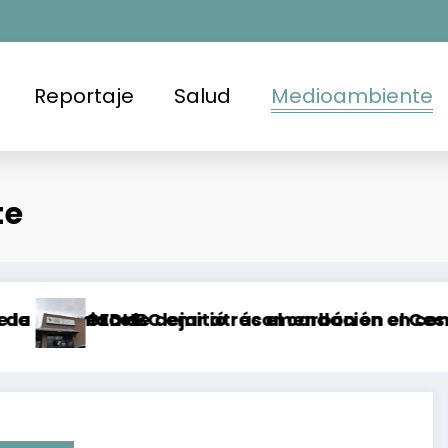
Reportaje
Salud
Medioambiente
te
dejar atrás el carbón en el Cesar, Colombia
mitió recomendación en contra de la FGE y la S
Brote de S