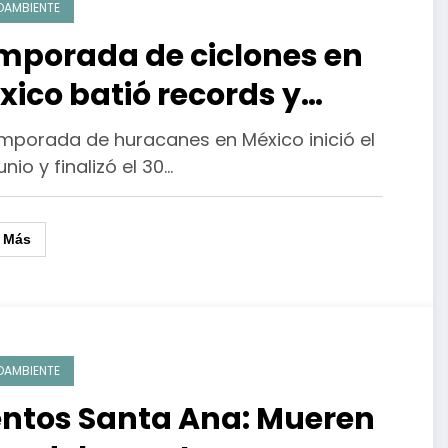
OAMBIENTE
mporada de ciclones en
xico batió records y
sminuyó sequías
emporada de huracanes en México inició el
junio y finalizó el 30…
r Más
OAMBIENTE
entos Santa Ana: Mueren