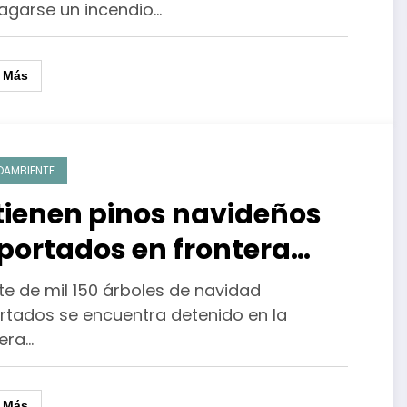
agarse un incendio…
r Más
OAMBIENTE
tienen pinos navideños
portados en frontera
rte de México
te de mil 150 árboles de navidad
rtados se encuentra detenido en la
tera…
r Más