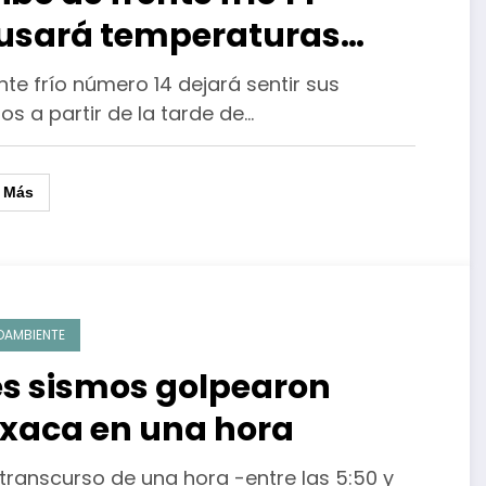
usará temperaturas
idas a partir de este lunes
ente frío número 14 dejará sentir sus
os a partir de la tarde de…
r Más
OAMBIENTE
es sismos golpearon
xaca en una hora
 transcurso de una hora -entre las 5:50 y