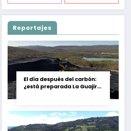
Reportajes
El día después del carbón:
¿está preparada La Guajira
para vivir sin el Cerrejón?