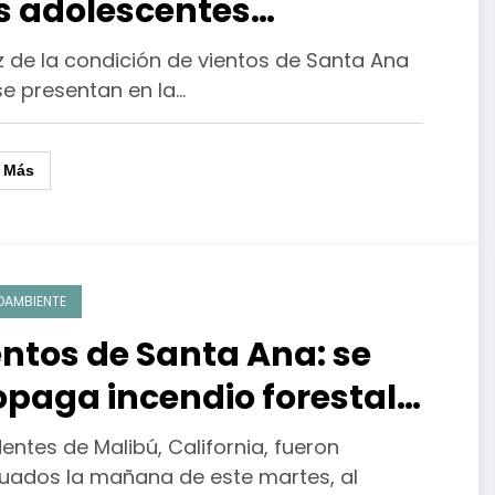
s adolescentes
lcinados
z de la condición de vientos de Santa Ana
se presentan en la…
r Más
OAMBIENTE
entos de Santa Ana: se
opaga incendio forestal
 Malibú, evacúan a
entes de Malibú, California, fueron
sidentes
uados la mañana de este martes, al