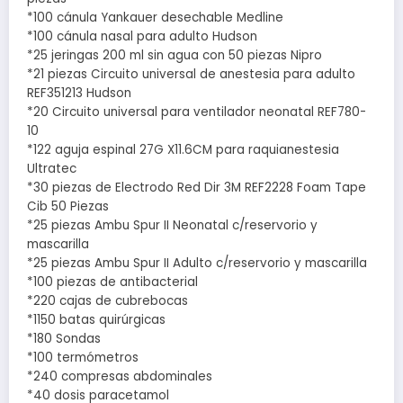
*100 cánula Yankauer desechable Medline
*100 cánula nasal para adulto Hudson
*25 jeringas 200 ml sin agua con 50 piezas Nipro
*21 piezas Circuito universal de anestesia para adulto
REF351213 Hudson
*20 Circuito universal para ventilador neonatal REF780-
10
*122 aguja espinal 27G X11.6CM para raquianestesia
Ultratec
*30 piezas de Electrodo Red Dir 3M REF2228 Foam Tape
Cib 50 Piezas
*25 piezas Ambu Spur II Neonatal c/reservorio y
mascarilla
*25 piezas Ambu Spur II Adulto c/reservorio y mascarilla
*100 piezas de antibacterial
*220 cajas de cubrebocas
*1150 batas quirúrgicas
*180 Sondas
*100 termómetros
*240 compresas abdominales
*40 dosis paracetamol