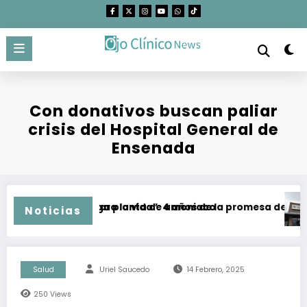
Saltar
al
contenido
Con donativos buscan paliar
crisis del Hospital General de
Ensenada
go plazo de mega planta de amoniaco
El “Corredor para la vida”: 4 años de la promesa de dejar a
CE
Noticias
Salud
Uriel Saucedo
14 Febrero, 2025
250
Views