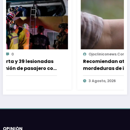
Ojocliniconews.com
0
das
Recomiendan atender picaduras y
 con
mordeduras de insectos y arañas
durante época de verano
3 Agosto, 2026
OPINIÓN