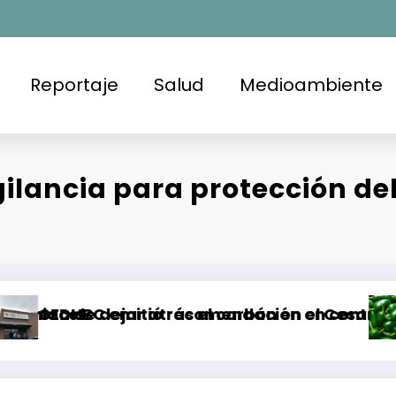
Reportaje
Salud
Medioambiente
lancia para protección del
ás el carbón en el Cesar, Colombia
comendación en contra de la FGE y la SSPCM en T
Brote de Salmonella