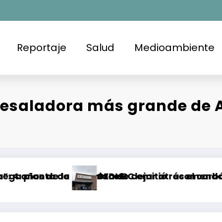
Reportaje
Salud
Medioambiente
esaladora más grande de AL
oniaco
omesa de dejar atrás el carbón en el Cesar, Col
CEDHBC emitió recomendación en contra de la F
B