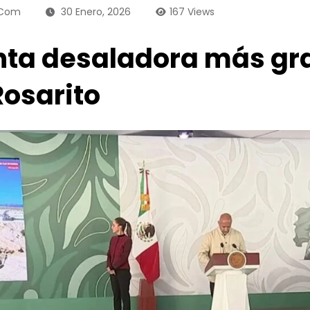
.com
30 Enero, 2026
167
Views
nta desaladora más gra
Rosarito