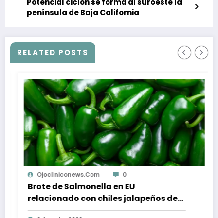
Potencial ciclón se forma al suroeste la
península de Baja California
RELATED POSTS
ocliniconews.com
0
Ojocli
te de Salmonella en EU
Supera 
acionado con chiles jalapeños de
con Qu
aloa
pacient