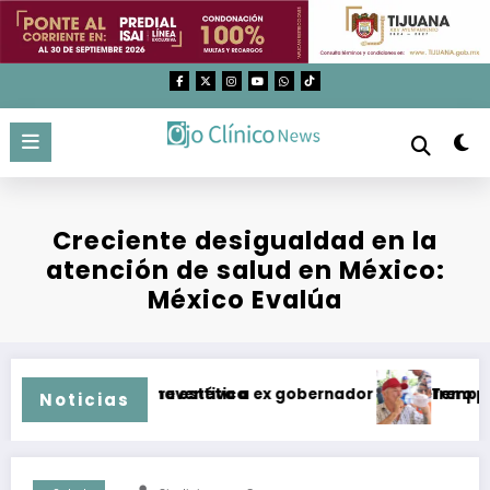
Saltar
al
contenido
Creciente desigualdad en la
atención de salud en México:
México Evalúa
 en medicina estética
n prisión preventiva a ex gobernador de Guerrero por caso 
Temperaturas sup
Noticias