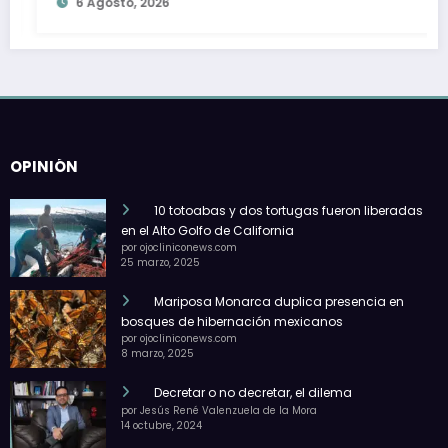
Agosto, 2026
5 Agost
OPINIÓN
10 totoabas y dos tortugas fueron liberadas
en el Alto Golfo de California
por ojocliniconews.com
25 marzo, 2025
Mariposa Monarca duplica presencia en
bosques de hibernación mexicanos
por ojocliniconews.com
8 marzo, 2025
Decretar o no decretar, el dilema
por Jesús René Valenzuela de la Mora
14 octubre, 2024