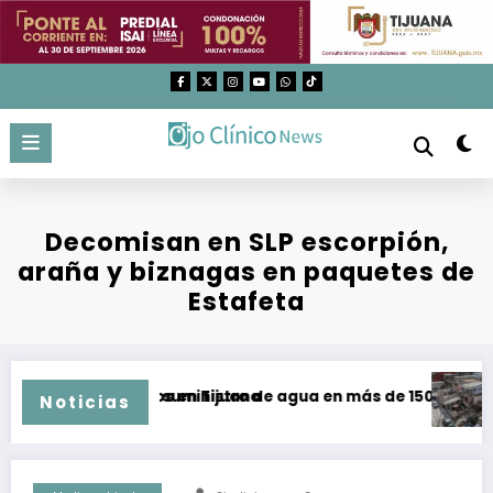
Saltar
al
contenido
Decomisan en SLP escorpión,
araña y biznagas en paquetes de
Estafeta
malos tratos en Tijuana
ración de suministro de agua en más de 150 colonias de Tij
Aumentan 
Noticias