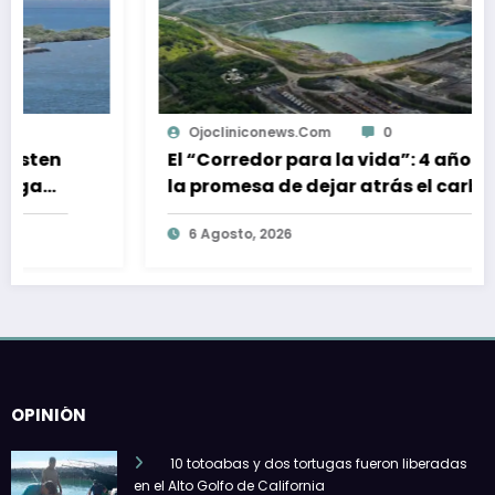
Ojocliniconews.com
0
El “Corredor para la vida”: 4 años de
la promesa de dejar atrás el carbón
en el Cesar, Colombia
6 Agosto, 2026
OPINIÓN
10 totoabas y dos tortugas fueron liberadas
en el Alto Golfo de California