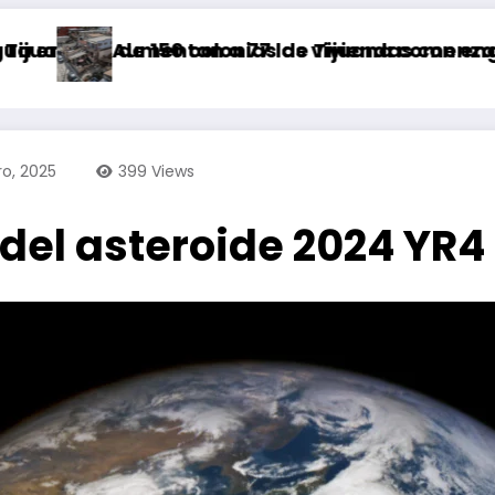
 de 150 colonias de Tijuana comenzará a parti
Aumentan a 77 las viviendas con engomado ro
A
ro, 2025
399
Views
l asteroide 2024 YR4 c