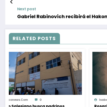
Next post
Gabriel Rabinovich recibirá el Hako
RELATED POSTS
Isabel Mercado
0
Rosarito, único municipio de BC que