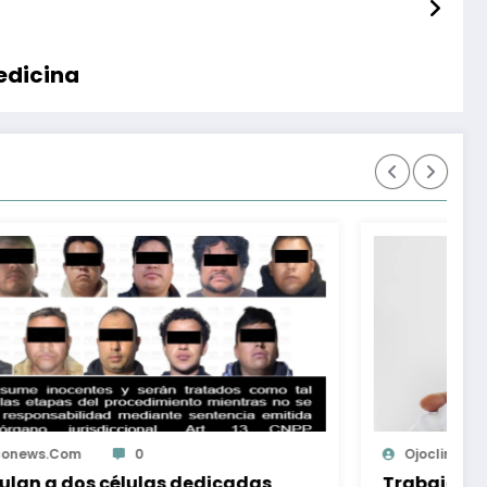
edicina
Ojocliniconews.com
0
Trabajadores al servicio del Estado de