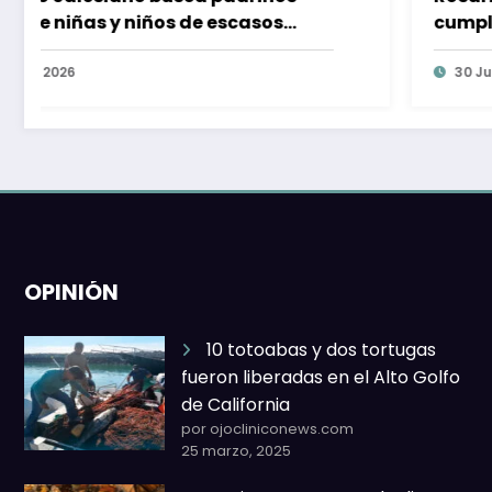
cumple con reglamento para prevenir
y sancionar la trata de personas
30 Julio, 2026
OPINIÓN
10 totoabas y dos tortugas
fueron liberadas en el Alto Golfo
de California
por ojocliniconews.com
25 marzo, 2025