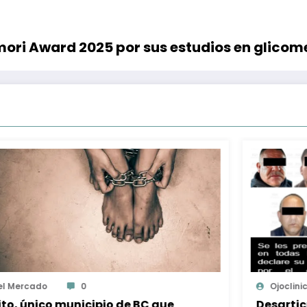
mori Award 2025 por sus estudios en glicom
Ojocliniconews.com
0
Desarticulan a dos células dedicadas