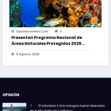
0
Ojocliniconews.com
ama Nacional de
El día después del ca
Protegidas 2026
preparada La Guajira p
o
Cerrejón?
5 Agosto, 2026
OPINIÓN
10 totoabas y dos tortugas fueron liberadas
en el Alto Golfo de California