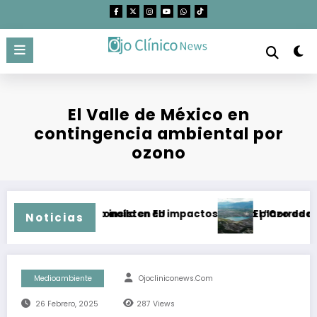
Saltar
al
contenido
El Valle de México en
contingencia ambiental por
ozono
 brote de Salmonella en EU
Topolobampo insisten en impactos a largo plazo de mega p
El “Corredor para 
Noticias
Medioambiente
Ojocliniconews.com
26 Febrero, 2025
287
Views