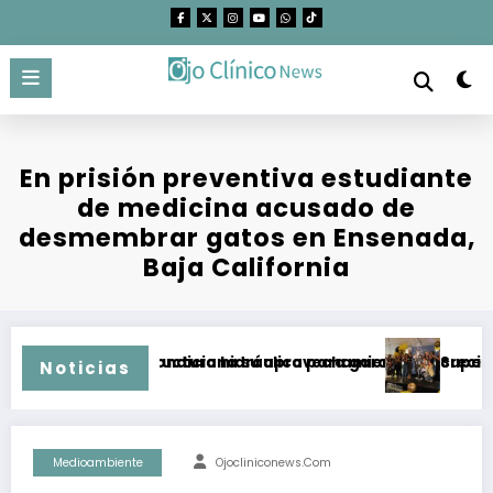
Saltar
al
contenido
En prisión preventiva estudiante
de medicina acusado de
desmembrar gatos en Ensenada,
Baja California
 Protegidas condiciona su aprovechamiento
liar infraestructura hidráulica para garantizar crecimiento 
Supera campa
Noticias
Medioambiente
Ojocliniconews.com