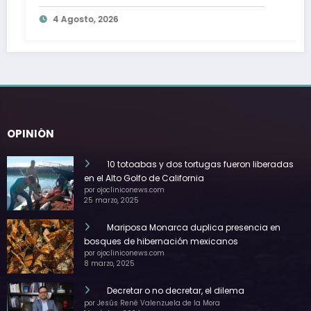
tras muerte de equino montado por
4 Agosto, 2026
turista
OPINIÓN
10 totoabas y dos tortugas fueron liberadas
en el Alto Golfo de California
por ojocliniconews.com
25 marzo, 2025
Mariposa Monarca duplica presencia en
bosques de hibernación mexicanos
por ojocliniconews.com
8 marzo, 2025
Decretar o no decretar, el dilema
por Jesús René Valenzuela de la Mora