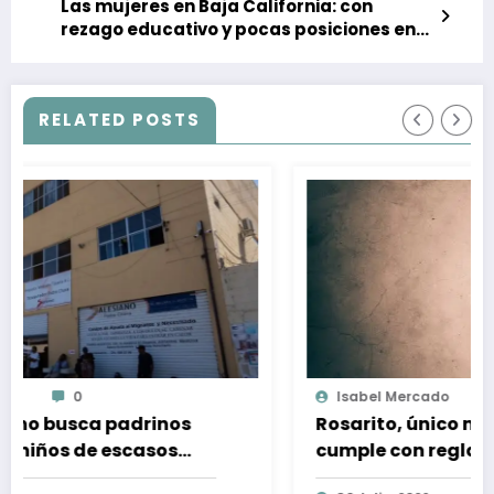
Las mujeres en Baja California: con
rezago educativo y pocas posiciones en
puestos patronales
RELATED POSTS
Isabel Mercado
0
s
Rosarito, único municipio de BC que
cumple con reglamento para prevenir
y sancionar la trata de personas