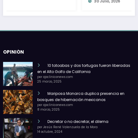
30 Julio, 2026
OPINIÓN
10 totoabas y dos tortugas fueron liberadas
en el Alto Golfo de California
por ojocliniconews.com
25 marzo, 2025
Mariposa Monarca duplica presencia en
bosques de hibernación mexicanos
por ojocliniconews.com
8 marzo, 2025
Decretar o no decretar, el dilema
por Jesús René Valenzuela de la Mora
14 octubre, 2024