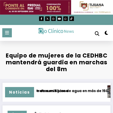
Saltar
al
contenido
Equipo de mujeres de la CEDHBC
mantendrá guardia en marchas
del 8m
arias y malos tratos en Tijuana
Recuperación de suministro de agua en más de 150 coloni
A
Noticias