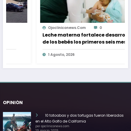
Ojocliniconews.com
0
Leche materna fortalece desarrollo
de los bebés los primeros seis meses
de vida: IMSS
1 Agosto, 2026
OPINIÓN
10 totoabas y dos tortugas fueron liberadas
en el Alto Golfo de California
por ojocliniconews.com
25 marzo, 2025