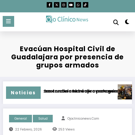
Saltar
al
contenido
Evacúan Hospital Civil de
Guadalajara por presencia de
grupos armados
urales Protegidas condiciona su aprovechamiento
n ampliar infraestructura hidráulica para garantizar crecimi
Supera 
Noticias
General
Salud
Ojocliniconews.com
22 Febrero, 2026
253
Views