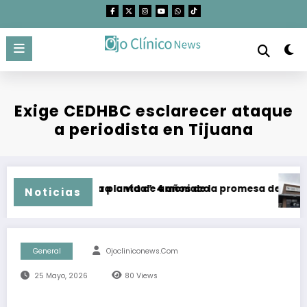
Saltar
al
contenido
Exige CEDHBC esclarecer ataque
a periodista en Tijuana
o plazo de mega planta de amoniaco
El “Corredor para la vida”: 4 años de la promesa de dejar atr
CED
Noticias
General
Ojocliniconews.com
25 Mayo, 2026
80
Views