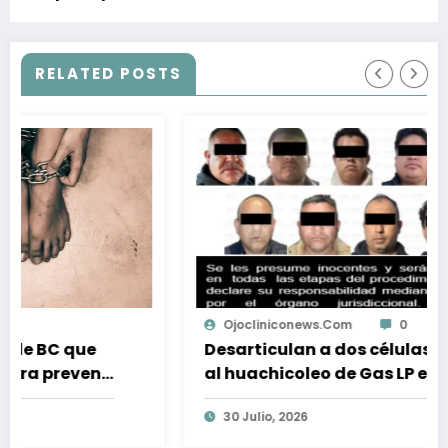
investigación sobre Alzheimer
RELATED POSTS
Ojocliniconews.com
0
Desarticulan a dos células dedicadas
al huachicoleo de Gas LP en Estado de
México
30 Julio, 2026