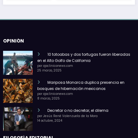
OPINIÓN
10 totoabas y dos tortugas fueron liberadas
en el Alto Golfo de California
por ojocliniconews.com
25 marzo, 2025
Mariposa Monarca duplica presencia en
bosques de hibernación mexicanos
por ojocliniconews.com
8 marzo, 2025
Decretar o no decretar, el dilema
por Jesús René Valenzuela de la Mora
14 octubre, 2024
FILOSOFÍA EDITORIAL