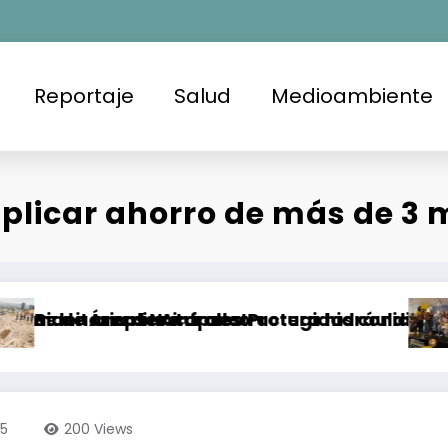
Reportaje
Salud
Medioambiente
aplicar ahorro de más de 3 
aria de Acapulco
 Áreas Naturales Protegidas condiciona su ap
 ampliar infraestructura hidráulica para garan
Supera 
25
200
Views