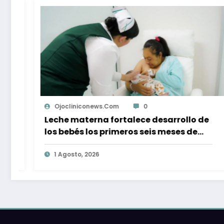
niconews.com
0
Ojoclinic
aterna fortalece desarrollo de
Rescatan 
s los primeros seis meses de
barranco s
SS
Bufadora 
o, 2026
1 Agosto, 