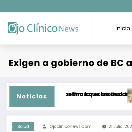
Saltar
al
contenido
Inicio
Exigen a gobierno de BC 
Resiliencia muestra la reconstrucción comunit
rema Corte confirma que las declaratorias de
Piden
Noticias
Salud
Ojocliniconews.com
21 Julio, 20