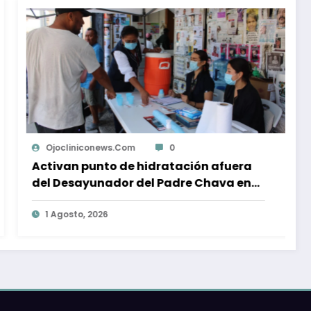
ws.com
0
Isabel Mercado
o de hidratación afuera
Una persona mu
ador del Padre Chava en
en choque de c
destino a Tiju
4 Agosto, 2026