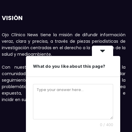
VISIÓN
Ojo Clínico News tiene la misión de difundir información
veraz, clara y precisa, a través de piezas periodísticas de
investigación centradas en el derecho a la protección de la
salud y medioambiente.
What do you like about this page?
Con nuestras publicaciones buscamos motivar a la
comunidad a denunciar, con el compromiso de dar
seguimiento con investigaciones periodísticas a la
problemática de salud y medioambiente que sea
expuesta, como una forma de visibilizarla e
incidir en su solución.
0 / 400