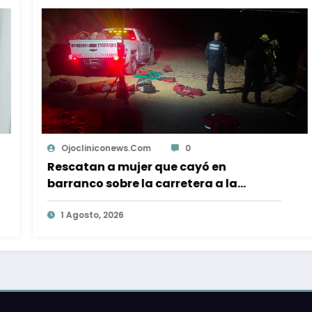
onews.com
0
Ojoclinicone
a mujer que cayó en
Activan punt
obre la carretera a la
del Desayun
en Ensenada
Tijuana
2026
1 Agosto, 2026