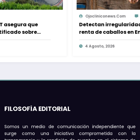
Ojocliniconews.com
0
Detectan irregularidades en puntos de
renta de caballos en Ensenada, tras
muerte de equino montado por turista
4 Agosto, 2026
FILOSOFÍA EDITORIAL
Somos un medio de comunicación independiente que
surge como una iniciativa comprometida con la