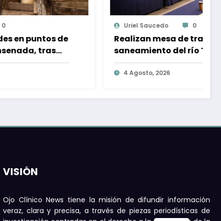
Uriel Saucedo
0
Realizan mesa de trabajo para
saneamiento del río Tijuana; sin fecha
para primeras acciones
4 Agosto, 2026
VISIÓN
Ojo Clínico News tiene la misión de difundir información
veraz, clara y precisa, a través de piezas periodísticas de