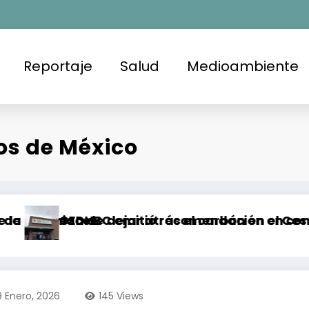
Reportaje
Salud
Medioambiente
os de México
co
a de dejar atrás el carbón en el Cesar, Colombi
DHBC emitió recomendación en contra de la FGE 
Brote
9 Enero, 2026
145
Views