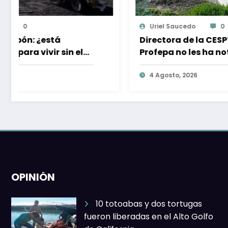
Uriel Saucedo
0
Directora de la CESPT asegura que
Profepa no les ha notificado sobre
alguna sanción por descargas de
aguas residuales
4 Agosto, 2026
OPINIÓN
10 totoabas y dos tortugas
fueron liberadas en el Alto Golfo