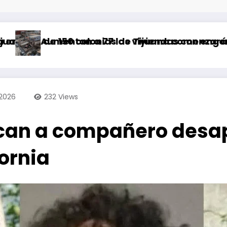
nias de Tijuana comenzará a partir de este s
 77 las viviendas con engomado rojo por ries
Abandonan a t
 2026
232
Views
an a compañero desap
ornia