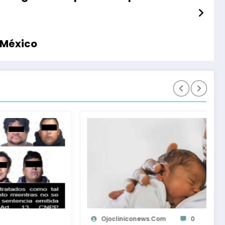
 México
Ojocliniconews.com
0