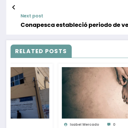
Next post
Conapesca estableció periodo de v
RELATED POSTS
Ojocliniconews.com
0