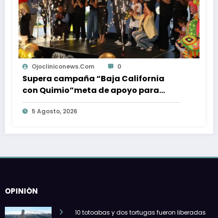
cliniconews.com
0
Isabel M
ra campaña “Baja California
Una pers
Quimio”meta de apoyo para
en choqu
entes oncológicos
destino 
gosto, 2026
4 Agosto
OPINIÓN
10 totoabas y dos tortugas fueron liberadas