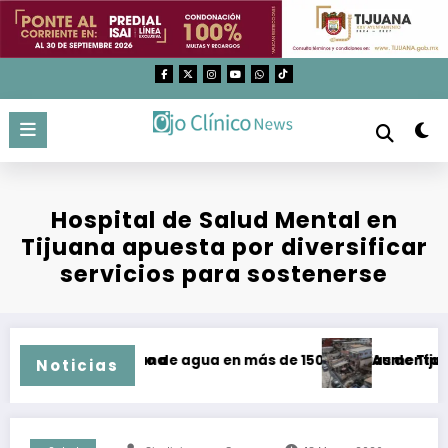
Saltar
al
contenido
Hospital de Salud Mental en
Tijuana apuesta por diversificar
servicios para sostenerse
tratos en Tijuana
n de suministro de agua en más de 150 colonias de Tijuana 
Aumentan a 77 
Noticias