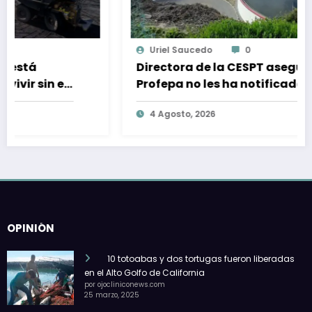
Uriel Saucedo
0
Directora de la CESPT asegura que
Profepa no les ha notificado sobre
alguna sanción por descargas de
4 Agosto, 2026
aguas residuales
OPINIÓN
10 totoabas y dos tortugas fueron liberadas
en el Alto Golfo de California
por ojocliniconews.com
25 marzo, 2025