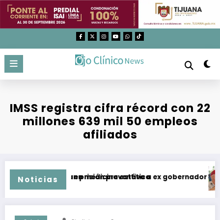
Saltar
al
contenido
IMSS registra cifra récord con 22
millones 639 mil 50 empleos
afiliados
entos utilizados en medicina estética
Imputan y dan prisión preventiva a ex gobernador de Gue
Noticias