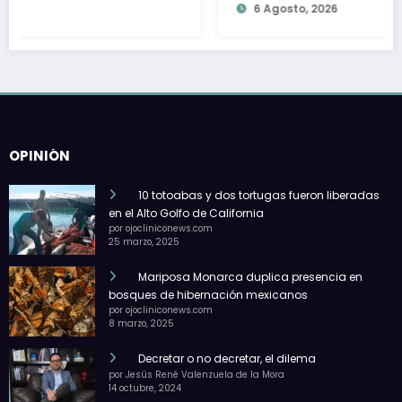
6 Agosto, 2026
OPINIÓN
10 totoabas y dos tortugas fueron liberadas
en el Alto Golfo de California
por ojocliniconews.com
25 marzo, 2025
Mariposa Monarca duplica presencia en
bosques de hibernación mexicanos
por ojocliniconews.com
8 marzo, 2025
Decretar o no decretar, el dilema
por Jesús René Valenzuela de la Mora
14 octubre, 2024