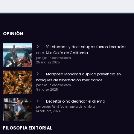
OPINIÓN
10 totoabas y dos tortugas fueron liberadas
en el Alto Golfo de California
por ojocliniconews.com
25 marzo, 2025
Mariposa Monarca duplica presencia en
bosques de hibernación mexicanos
por ojocliniconews.com
8 marzo, 2025
Decretar o no decretar, el dilema
por Jesús René Valenzuela de la Mora
14 octubre, 2024
FILOSOFÍA EDITORIAL