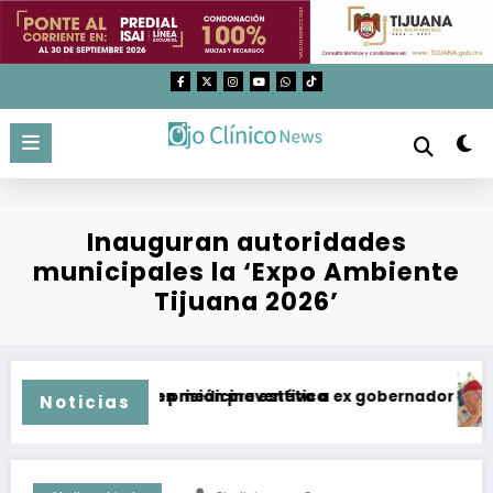
Saltar
al
contenido
Inauguran autoridades
municipales la ‘Expo Ambiente
Tijuana 2026’
tos utilizados en medicina estética
Imputan y dan prisión preventiva a ex gobernador de Guerr
Te
Noticias