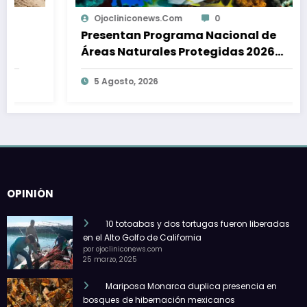
Ojocliniconews.com
0
Presentan Programa Nacional de
Áreas Naturales Protegidas 2026
-2030 para México
5 Agosto, 2026
OPINIÓN
10 totoabas y dos tortugas fueron liberadas
en el Alto Golfo de California
por ojocliniconews.com
25 marzo, 2025
Mariposa Monarca duplica presencia en
bosques de hibernación mexicanos