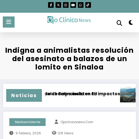
Saltar
al
contenido
Indigna a animalistas resolución
del asesinato a balazos de un
lomito en Sinaloa
 en NL por brote de Salmonella en EU
tantes de Topolobampo insisten en impactos a largo plazo
El “Corr
Noticias
Medioambiente
Ojocliniconews.com
9 Febrero, 2026
128
Views