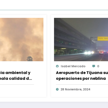
Isabel Mercado
0
Aeropuerto de Tijuana suspende
Se
operaciones por neblina
a 
me
28 Noviembre, 2024
co