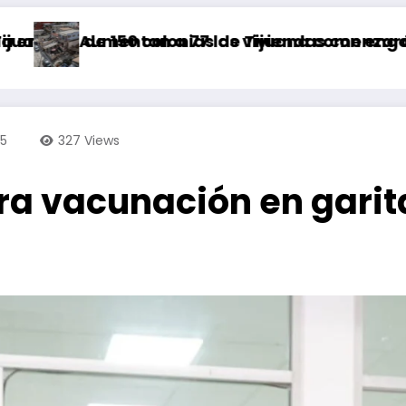
50 colonias de Tijuana comenzará a partir de 
ntan a 77 las viviendas con engomado rojo po
Abando
25
327
Views
a vacunación en garita