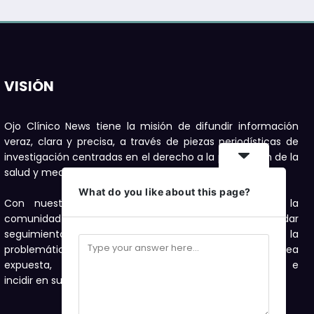
VISIÓN
Ojo Clínico News tiene la misión de difundir información
veraz, clara y precisa, a través de piezas periodísticas de
investigación centradas en el derecho a la protección de la
salud y medioambiente.
What do you like about this page?
Con nuestras publicaciones buscamos motivar a la
comunidad a denunciar, con el compromiso de dar
seguimiento con investigaciones periodísticas a la
problemática de salud y medioambiente que sea
expuesta, como una forma de visibilizarla e
incidir en su solución.