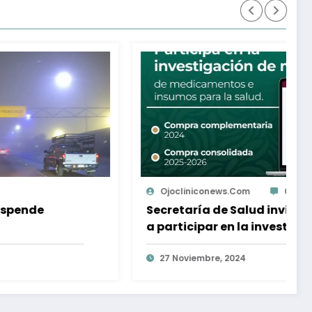
Ojocliniconews.com
0
Uri
cretaría de Salud invita a empresas
INEG
participar en la investigación de
pand
rcado para la compra
2025
mplementaria 2024
27 Noviembre, 2024
4 N