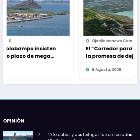
Ojocliniconews.com
0
ten
El “Corredor para la vida”: 4 años de
a
la promesa de dejar atrás el carbón
en el Cesar, Colombia
6 Agosto, 2026
OPINIÓN
10 totoabas y dos tortugas fueron liberadas