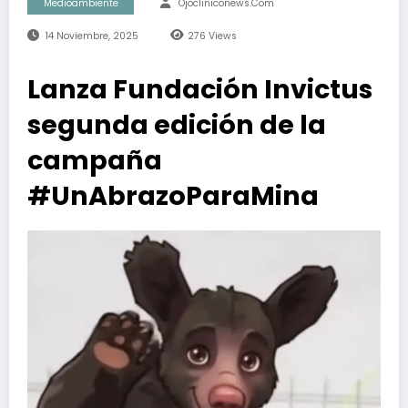
Medioambiente
Ojocliniconews.com
14 Noviembre, 2025
276
Views
Lanza Fundación Invictus
segunda edición de la
campaña
#UnAbrazoParaMina