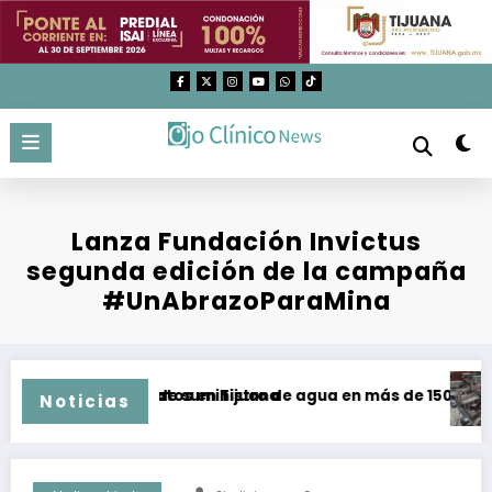
Saltar
al
contenido
Lanza Fundación Invictus
segunda edición de la campaña
#UnAbrazoParaMina
ias y malos tratos en Tijuana
Recuperación de suministro de agua en más de 150 colonias
Au
Noticias