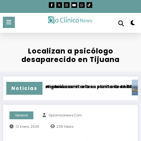
Saltar
al
contenido
Localizan a psicólogo
desaparecido en Tijuana
cadoras exigen clausurar el relleno sanitario de GEN
Realizan investigación sanitaria en planta de chiles jalapeñ
Hab
Noticias
General
Ojocliniconews.com
13 Enero, 2026
239
Views