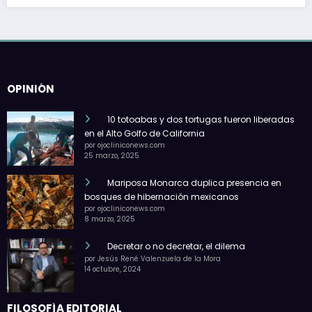
OPINIÓN
10 totoabas y dos tortugas fueron liberadas
en el Alto Golfo de California
por ojocliniconews.com
25 marzo, 2025
Mariposa Monarca duplica presencia en
bosques de hibernación mexicanos
por ojocliniconews.com
8 marzo, 2025
Decretar o no decretar, el dilema
por Jesús René Valenzuela de la Mora
14 octubre, 2024
FILOSOFÍA EDITORIAL