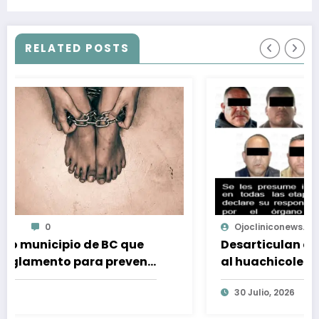
Tijuana
RELATED POSTS
Ojocliniconews.com
0
Desarticulan a dos células dedicadas
ir
al huachicoleo de Gas LP en Estado de
México
30 Julio, 2026