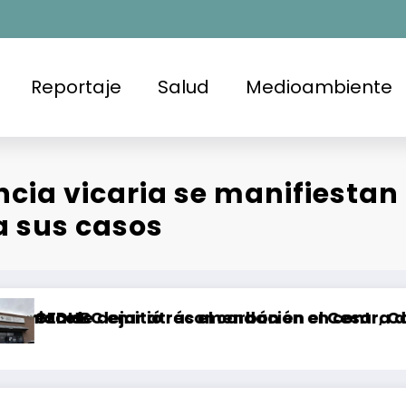
Reportaje
Salud
Medioambiente
cia vicaria se manifiestan p
a sus casos
 el carbón en el Cesar, Colombia
endación en contra de la FGE y la SSPCM en Tij
Brote de Salmonella e