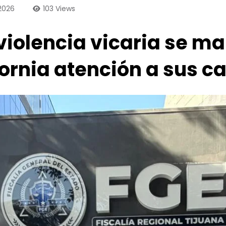
 2026
103
Views
iolencia vicaria se man
fornia atención a sus c