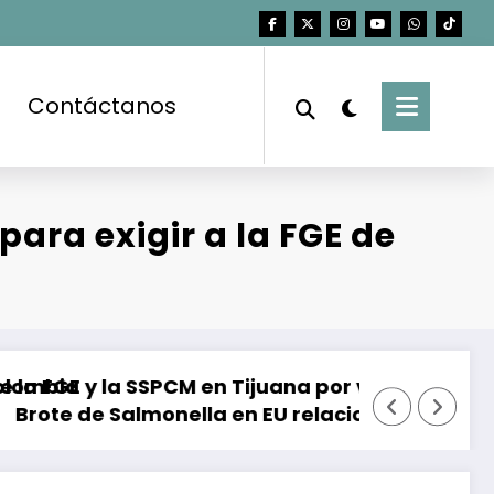
Contáctanos
ara exigir a la FGE de
uana por violaciones al derecho de acceso a la
Entre dos huracanes, do
n EU relacionado con chiles jalapeños de Sinal