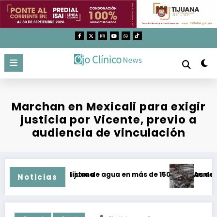
Saltar
al
contenido
Marchan en Mexicali para exigir
justicia por Vicente, previo a
audiencia de vinculación
os en Tijuana
 suministro de agua en más de 150 colonias de Tijuana come
Aumentan a 77 las 
Noticias