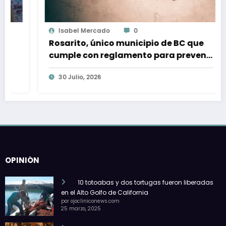
Isabel Mercado
0
Rosarito, único municipio de BC que
cumple con reglamento para prevenir
y sancionar la trata de personas
30 Julio, 2026
OPINIÓN
10 totoabas y dos tortugas fueron liberadas
en el Alto Golfo de California
por ojocliniconews.com
25 marzo, 2025