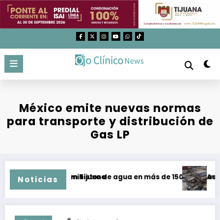
Saltar
al
contenido
México emite nuevas normas
para transporte y distribución de
Gas LP
malos tratos en Tijuana
ración de suministro de agua en más de 150 colonias de Tij
Aumentan 
Noticias