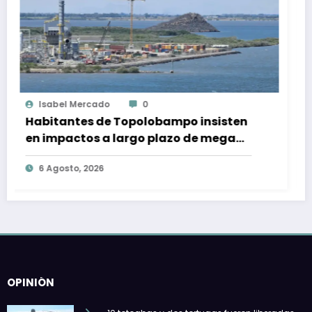
Ojocliniconews.com
0
obampo insisten
El “Corredor para la vida
plazo de mega
la promesa de dejar atrá
en el Cesar, Colombia
6 Agosto, 2026
OPINIÓN