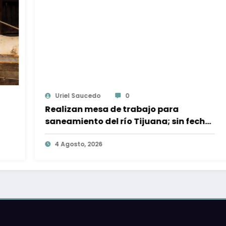
Ojocliniconews.com
0
Aseguran 13 ejemplares de dragón
fecha
mexicano empaquetados en cajas 
zapatos para envío a Hong Kong
4 Agosto, 2026