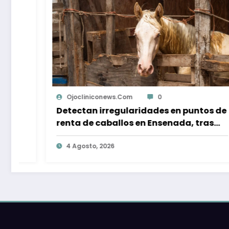
Uriel Saucedo
0
untos de
Realizan mesa de trabajo para
 tras
saneamiento del río Tijuana; sin 
turista
para primeras acciones
4 Agosto, 2026