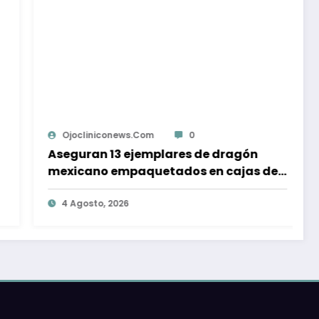
Ojocliniconews.com
0
Presentan Programa Nacional de
de
Áreas Naturales Protegidas 2026
-2030 para México
5 Agosto, 2026