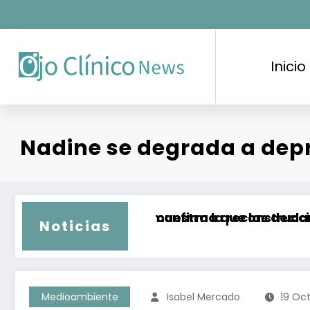
Saltar
al
contenido
Inicio
Nadine se degrada a depr
iliencia muestra la reconstrucción comunitari
a Corte confirma que las declaratorias de Ár
Piden amp
Noticias
Medioambiente
Isabel Mercado
19 Oc