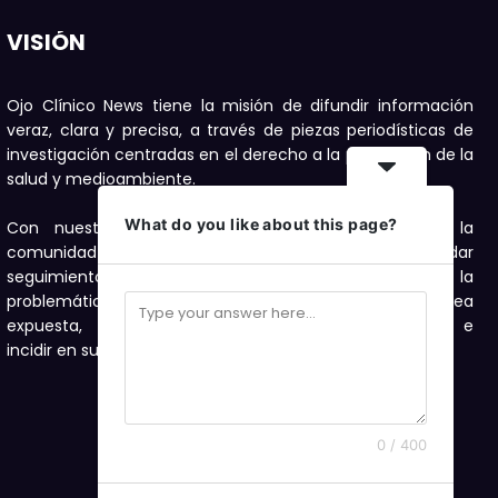
VISIÓN
Ojo Clínico News tiene la misión de difundir información
veraz, clara y precisa, a través de piezas periodísticas de
investigación centradas en el derecho a la protección de la
salud y medioambiente.
What do you like about this page?
Con nuestras publicaciones buscamos motivar a la
comunidad a denunciar, con el compromiso de dar
seguimiento con investigaciones periodísticas a la
problemática de salud y medioambiente que sea
expuesta, como una forma de visibilizarla e
incidir en su solución.
0 / 400