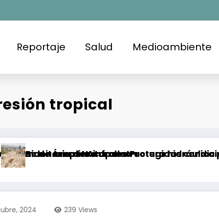
Reportaje
Salud
Medioambiente
esión tropical
a de Acapulco
eas Naturales Protegidas condiciona su aprov
liar infraestructura hidráulica para garantiza
Supera cam
tubre, 2024
239
Views