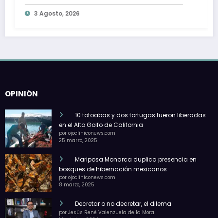
 época de verano
financiar su
o, 2026
2 Agosto, 20
OPINIÓN
10 totoabas y dos tortugas fueron liberadas
en el Alto Golfo de California
por ojocliniconews.com
25 marzo, 2025
Mariposa Monarca duplica presencia en
bosques de hibernación mexicanos
por ojocliniconews.com
8 marzo, 2025
Decretar o no decretar, el dilema
por Jesús René Valenzuela de la Mora