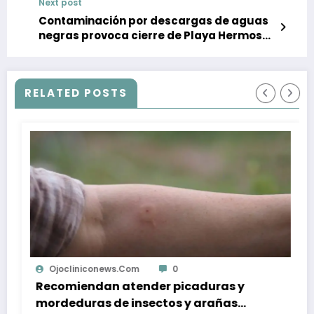
Next post
Contaminación por descargas de aguas
negras provoca cierre de Playa Hermosa
en Ensenada
RELATED POSTS
niconews.com
0
Ojoclinicon
ndan atender picaduras y
Enfermeros 
ras de insectos y arañas
realizan ve