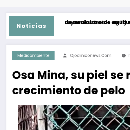
y malos tratos en Tijuana
 suministro de agua en más de 150 colonias de
Aumentan a 77 las
Noticias
Medioambiente
Ojocliniconews.com
Osa Mina, su piel se
crecimiento de pelo