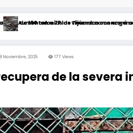
 Tijuana comenzará a partir de este sábado
 viviendas con engomado rojo por riesgo geoló
Abandonan a tres pit
18 Noviembre, 2025
177
Views
 recupera de la severa 