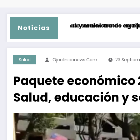
rarias y malos tratos en Tijuana
ión de suministro de agua en más de 150 colon
Aumentan a 
Noticias
Salud
Ojocliniconews.com
23 Septiem
Paquete económico 2
Salud, educación y 