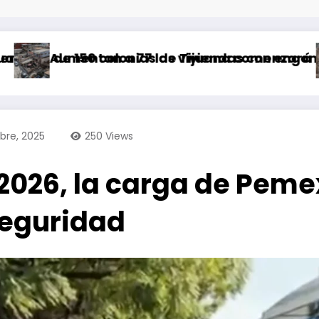
ias de Tijuana comenzará a partir de este sá
77 las viviendas con engomado rojo por riesg
Abandonan a tr
bre, 2025
250
Views
026, la carga de Peme
seguridad