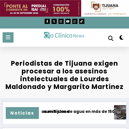
Saltar
al
contenido
Periodistas de Tijuana exigen
procesar a los asesinos
intelectuales de Lourdes
Maldonado y Margarito Martínez
 y malos tratos en Tijuana
uperación de suministro de agua en más de 150 colonias de 
Aument
Noticias