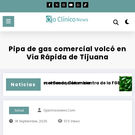
Saltar
al
contenido
Pipa de gas comercial volcó en
Vía Rápida de Tijuana
trás el carbón en el Cesar, Colombia
DHBC emitió recomendación en contra de la FGE y la SSPCM en
Brote
Noticias
Salud
Ojocliniconews.com
18 Septiembre, 2025
373
Views