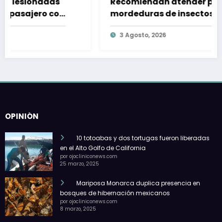
Recomiendan atender picaduras y
mordeduras de insectos y arañas
durante época de verano
3 Agosto, 2026
OPINIÓN
10 totoabas y dos tortugas fueron liberadas
en el Alto Golfo de California
por ojocliniconews.com
25 marzo, 2025
Mariposa Monarca duplica presencia en
bosques de hibernación mexicanos
por ojocliniconews.com
8 marzo, 2025