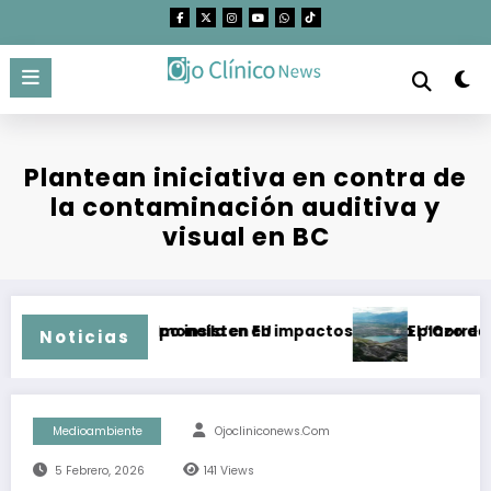
Saltar
al
contenido
Plantean iniciativa en contra de
la contaminación auditiva y
visual en BC
por brote de Salmonella en EU
de Topolobampo insisten en impactos a largo plazo de meg
El “Corredor pa
Noticias
Medioambiente
Ojocliniconews.com
5 Febrero, 2026
141
Views