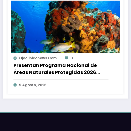
cliniconews.com
0
Ojoclini
entan Programa Nacional de
El día de
s Naturales Protegidas 2026
preparada
0 para México
Cerrejón
gosto, 2026
5 Agosto