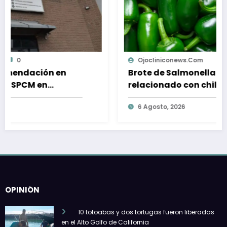
Ojocliniconews.com
0
Brote de Salmonella en EU
relacionado con chiles jalapeños de
e
Sinaloa
6 Agosto, 2026
OPINIÓN
10 totoabas y dos tortugas fueron liberadas
en el Alto Golfo de California