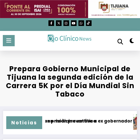
Saltar
al
contenido
Prepara Gobierno Municipal de
Tijuana la segunda edición de la
Carrera 5K por el Día Mundial Sin
Tabaco
ntos utilizados en medicina estética
Imputan y dan prisión preventiva a ex gobernador de Guer
T
Noticias