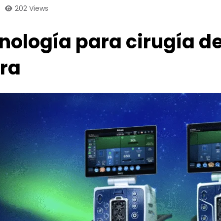
202
Views
ología para cirugía de
ura