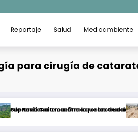
Reportaje
Salud
Medioambiente
a para cirugía de catarata
ncia muestra la reconstrucción comunitaria de
rte confirma que las declaratorias de Áreas N
Piden ampliar