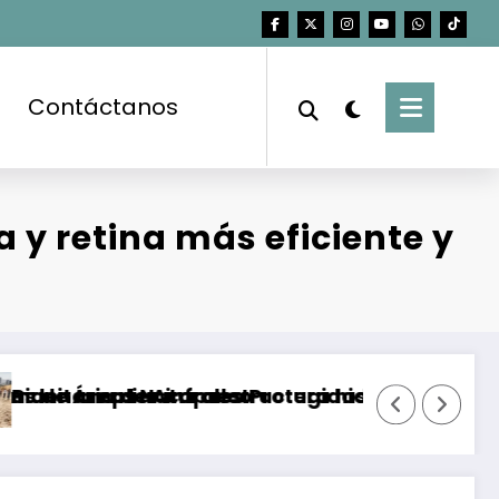
Contáctanos
 y retina más eficiente y
 Acapulco
aturales Protegidas condiciona su aprovecham
 infraestructura hidráulica para garantizar cr
Supera campaña 