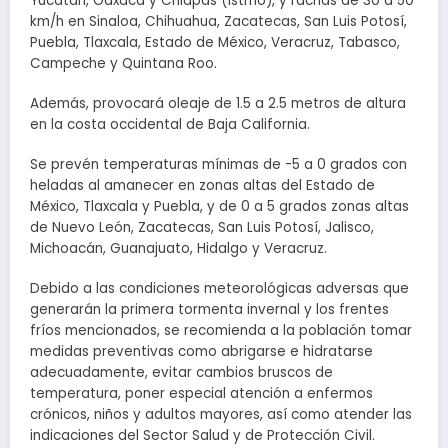
Yucatán, Oaxaca y Chiapas (istmo), y rachas de 30 a 50
km/h en Sinaloa, Chihuahua, Zacatecas, San Luis Potosí,
Puebla, Tlaxcala, Estado de México, Veracruz, Tabasco,
Campeche y Quintana Roo.
Además, provocará oleaje de 1.5 a 2.5 metros de altura
en la costa occidental de Baja California.
Se prevén temperaturas mínimas de -5 a 0 grados con
heladas al amanecer en zonas altas del Estado de
México, Tlaxcala y Puebla, y de 0 a 5 grados zonas altas
de Nuevo León, Zacatecas, San Luis Potosí, Jalisco,
Michoacán, Guanajuato, Hidalgo y Veracruz.
Debido a las condiciones meteorológicas adversas que
generarán la primera tormenta invernal y los frentes
fríos mencionados, se recomienda a la población tomar
medidas preventivas como abrigarse e hidratarse
adecuadamente, evitar cambios bruscos de
temperatura, poner especial atención a enfermos
crónicos, niños y adultos mayores, así como atender las
indicaciones del Sector Salud y de Protección Civil.