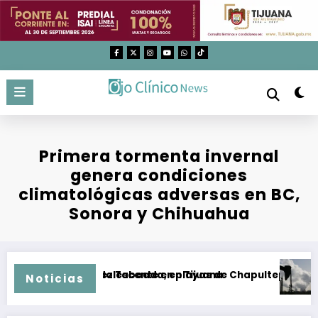
Saltar
al
contenido
Primera tormenta invernal
genera condiciones
climatológicas adversas en BC,
Sonora y Chihuahua
colonia Sánchez Taboada, en Tijuana
arrastró a adolescente en playas de Chapultepec, en Ensenad
Organiz
Noticias