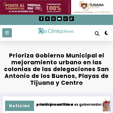
Saltar
al
contenido
Prioriza Gobierno Municipal el
mejoramiento urbano en las
colonias de las delegaciones San
Antonio de los Buenos, Playas de
Tijuana y Centro
os utilizados en medicina estética
Imputan y dan prisión preventiva a ex gobernador de Guerre
Temp
Noticias