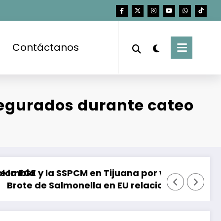
Contáctanos
segurados durante cateo
juana por violaciones al derecho de acceso a l
Entre dos huracanes, d
en EU relacionado con chiles jalapeños de Sinal