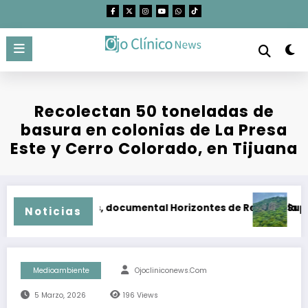
Saltar
al
contenido
Recolectan 50 toneladas de
basura en colonias de La Presa
Este y Cerro Colorado, en Tijuana
naloa
os huracanes, documental Horizontes de Resiliencia muestra
Suprema Cor
Noticias
Medioambiente
Ojocliniconews.com
5 Marzo, 2026
196
Views