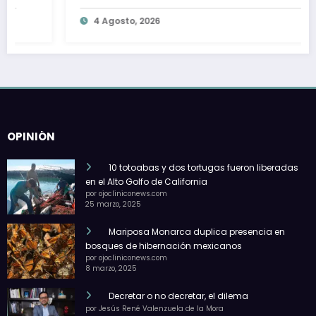
alguna sanción por descargas de
4 Agosto, 2026
aguas residuales
OPINIÓN
10 totoabas y dos tortugas fueron liberadas
en el Alto Golfo de California
por ojocliniconews.com
25 marzo, 2025
Mariposa Monarca duplica presencia en
bosques de hibernación mexicanos
por ojocliniconews.com
8 marzo, 2025
Decretar o no decretar, el dilema
por Jesús René Valenzuela de la Mora