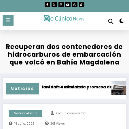
Saltar
al
contenido
Recuperan dos contenedores de
hidrocarburos de embarcación
que volcó en Bahía Magdalena
zo de mega planta de amoniaco
rredor para la vida”: 4 años de la promesa de dejar atrás el 
CEDHBC em
Noticias
Medioambiente
Ojocliniconews.com
18 Julio, 2025
301
Views